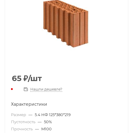
65
₽
/шт
Нашли дешевле?
Характеристики
Размер
—
5.4 НФ 125*380*219
Пустотность
—
50%
Прочность
—
M100