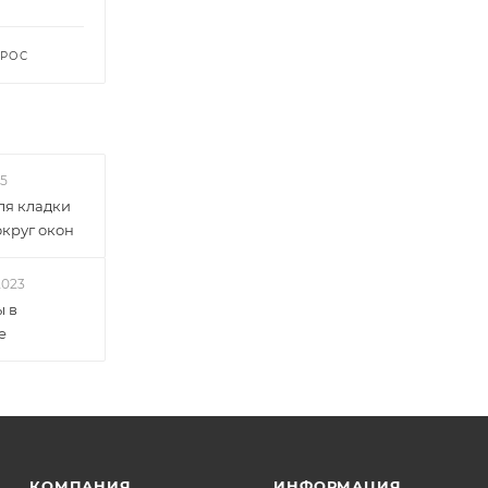
ПРОС
25
ля кладки
круг окон
2023
ы в
е
КОМПАНИЯ
ИНФОРМАЦИЯ