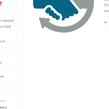
бл
ра
се наших
востей
ЬСЯ
ос
зыв
ДЖЕР
жко