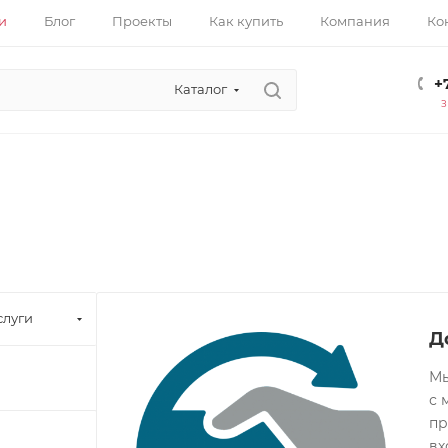
и
Блог
Проекты
Как купить
Компания
Ко
+
Каталог
слуги
Д
Мы
с 
пр
вх