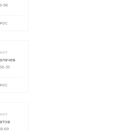
99-96
ПРОС
ДЖЕР
алачев
-66-35
ПРОС
ДЖЕР
атов
08-69