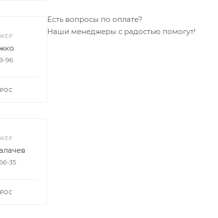
Есть вопросы по оплате?
Наши менеджеры с радостью помогут!
ДЖЕР
жко
99-96
ПРОС
ДЖЕР
алачев
-66-35
ПРОС