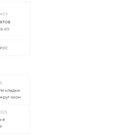
ДЖЕР
атов
08-69
ПРОС
25
ля кладки
круг окон
2023
ы в
е