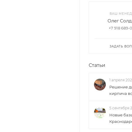
ВАШ МЕНЕ
Олег Солд
+7 918 689-
ЗАДАТЬ ВО
Статьи
1 апреля 20
Решение д
кирпича во
5 сентября 
Новые баз
Краснодар