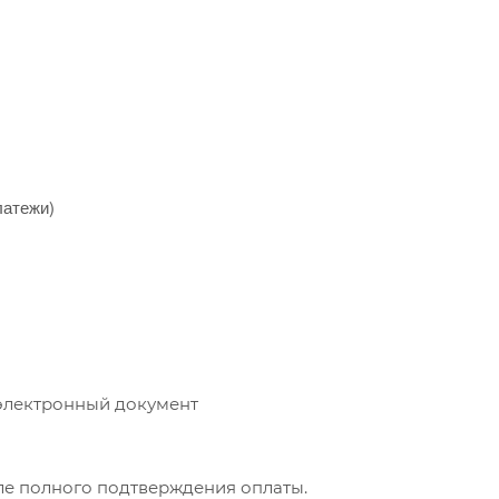
латежи)
 электронный документ
сле полного подтверждения оплаты.