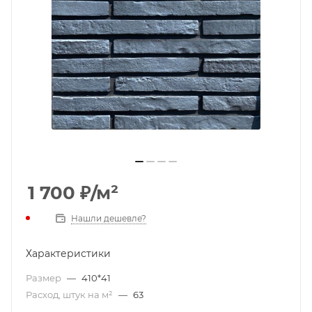
1 700
₽
/м²
Нашли дешевле?
Характеристики
Размер
—
410*41
Расход, штук на м²
—
63