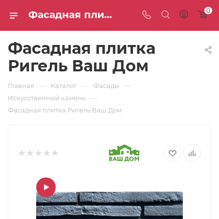
0
Фасадная плитка Ригель Ваш Дом: цены и доставка — интернет-магазин СТС
Фасадная плитка
Ригель Ваш Дом
—
—
—
Главная
Каталог
Фасады
—
Искусственный камень
Фасадная плитка Ригель Ваш Дом