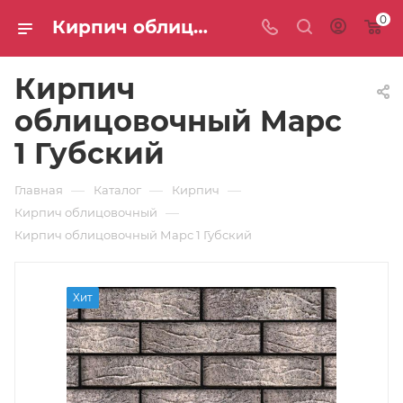
0
Кирпич облицовочный Марс 1 Губский: цены и доставка — интернет-магазин СТС
Кирпич
облицовочный Марс
1 Губский
—
—
—
Главная
Каталог
Кирпич
—
Кирпич облицовочный
Кирпич облицовочный Марс 1 Губский
Хит