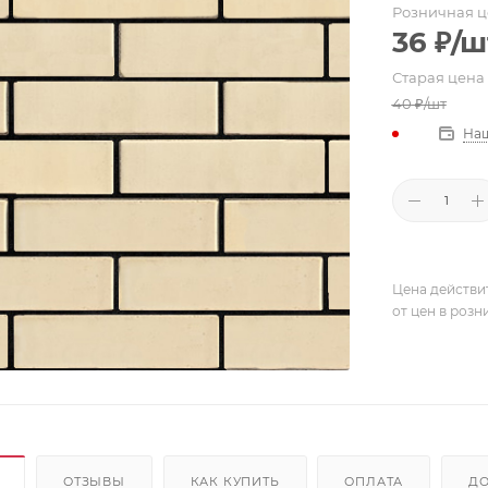
Розничная ц
36
₽
/ш
Старая цена
40
₽
/шт
Наш
Цена действи
от цен в розн
ОТЗЫВЫ
КАК КУПИТЬ
ОПЛАТА
ДО