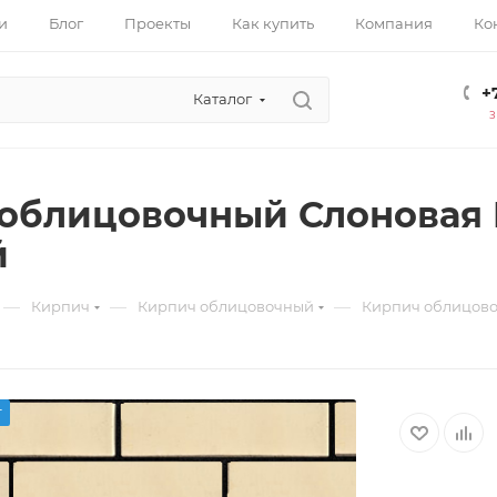
и
Блог
Проекты
Как купить
Компания
Ко
+
Каталог
облицовочный Слоновая 
й
—
—
—
Кирпич
Кирпич облицовочный
Кирпич облицово
т