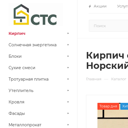
Акции
Услуг
Кирпич
Солнечная энергетика
Кирпич 
Блоки
Норски
Сухие смеси
—
Тротуарная плитка
Главная
Каталог
Утеплитель
Кровля
Товар дня
Хи
Фасады
Металлопрокат