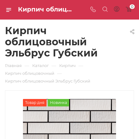
0
Кирпич облицовочный Эльбрус Губский: цены и доставка — интернет-магазин СТС
Кирпич
облицовочный
Эльбрус Губский
—
—
—
Главная
Каталог
Кирпич
—
Кирпич облицовочный
Кирпич облицовочный Эльбрус Губский
Товар дня
Новинка