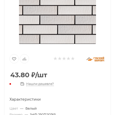
43.80
₽
/шт
Нашли дешевле?
Характеристики
Цвет
—
Белый
Размер
—
1НФ 250*120*65