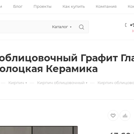
и
Блог
Проекты
Как купить
Компания
Ко
+
Каталог
облицовочный Графит Гл
олоцкая Керамика
—
—
—
Кирпич
Кирпич облицовочный
Кирпич облицово