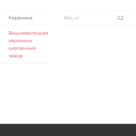
Керамика
Вес, кг
2,2
Вышневолоцкая
керамика
кирпичный
завод