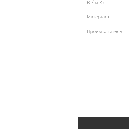
Вт/(м·К)
Материал
Производитель