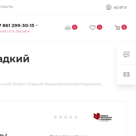
нтакты
ВОЙТИ
7 861 299-30-15
0
0
0
ЗАКАЗАТЬ ЗВОНОК
адкий
чный Графит Гладкий Вышневолоцкая Керамика