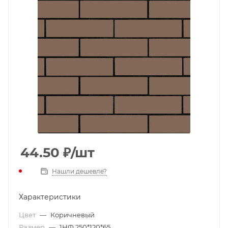
44.50
₽
/шт
Нашли дешевле?
Характеристики
Цвет
—
Коричневый
Размер
—
1НФ 250*120*65